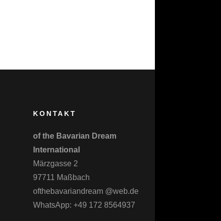
KONTAKT
of the Bavarian Dream
International
Märzgasse 2
97711 Maßbach
ofthebavariandream @web.de
WhatsApp: +49 172 8564937