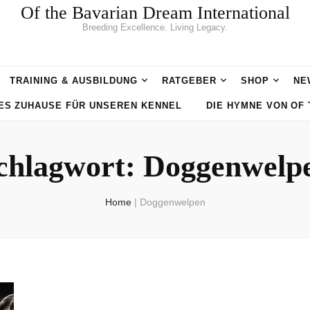
Of the Bavarian Dream International
Breeding Excellence. Living Legacy.
TRAINING & AUSBILDUNG
RATGEBER
SHOP
NE
UES ZUHAUSE FÜR UNSEREN KENNEL
DIE HYMNE VON OF
chlagwort:
Doggenwelp
Home
|
Doggenwelpen