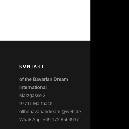
KONTAKT
of the Bavarian Dream
International
Märzgasse 2
97711 Maßbach
ofthebavariandream @web.de
WhatsApp: +49 172 8564937