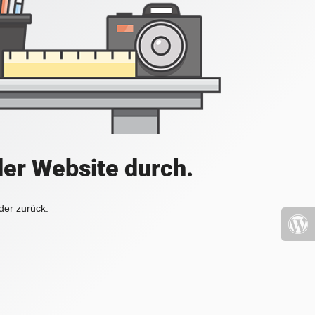
der Website durch.
der zurück.